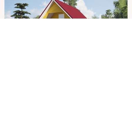
6x6
60 м
2
ДОМ ИЗ БРУСА «ЯКОВЛЕВ»
Под усадку
Под ключ
1195000
Р
Брус 140x140