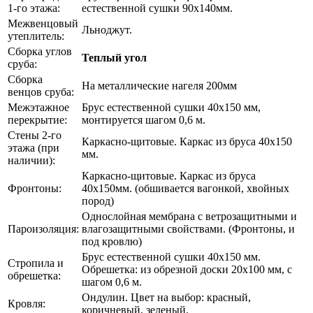
1-го этажа:
естественной сушки 90х140мм.
Межвенцовый
Льноджут.
утеплитель:
Сборка углов
Теплый угол
сруба:
Сборка
На металлические нагеля 200мм
венцов сруба:
Межэтажное
Брус естественной сушки 40х150 мм,
перекрытие:
монтируется шагом 0,6 м.
Стены 2-го
Каркасно-щитовые. Каркас из бруса 40х150
этажа (при
мм.
наличии):
Каркасно-щитовые. Каркас из бруса
Фронтоны:
40х150мм. (обшивается вагонкой, хвойных
пород)
Однослойная мембрана с ветрозащитными и
Пароизоляция:
влагозащитными свойствами. (Фронтоны, и
под кровлю)
Брус естественной сушки 40х150 мм.
Стропила и
Обрешетка: из обрезной доски 20х100 мм, с
обрешетка:
шагом 0,6 м.
Ондулин. Цвет на выбор: красный,
Кровля:
коричневый, зеленый.