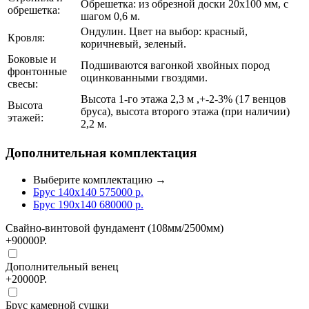
Обрешетка: из обрезной доски 20х100 мм, с
обрешетка:
шагом 0,6 м.
Ондулин. Цвет на выбор: красный,
Кровля:
коричневый, зеленый.
Боковые и
Подшиваются вагонкой хвойных пород
фронтонные
оцинкованными гвоздями.
свесы:
Высота 1-го этажа 2,3 м ,+-2-3% (17 венцов
Высота
бруса), высота второго этажа (при наличии)
этажей:
2,2 м.
Дополнительная комплектация
Выберите комплектацию →
Брус 140x140
575000
р.
Брус 190x140
680000
р.
Свайно-винтовой фундамент (108мм/2500мм)
+90000Р.
Дополнительный венец
+20000Р.
Брус камерной сушки