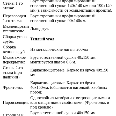
Брус строганный профилированный
Стены 1-го
естественной сушки 140х140 мм или 190х140
этажа:
мм,(в зависимости от комплектации проекта).
Перегородки
Брус строганный профилированный
1-го этажа:
естественной сушки 90х140мм.
Межвенцовый
Льноджут.
утеплитель:
Сборка углов
Теплый угол
сруба:
Сборка
На металлические нагеля 200мм
венцов сруба:
Межэтажное
Брус естественной сушки 40х150 мм,
перекрытие:
монтируется шагом 0,6 м.
Стены 2-го
Каркасно-щитовые. Каркас из бруса 40х150
этажа (при
мм.
наличии):
Каркасно-щитовые. Каркас из бруса
Фронтоны:
40х150мм. (обшивается вагонкой, хвойных
пород)
Однослойная мембрана с ветрозащитными и
Пароизоляция:
влагозащитными свойствами. (Фронтоны, и
под кровлю)
Брус естественной сушки 40х150 мм.
Стропила и